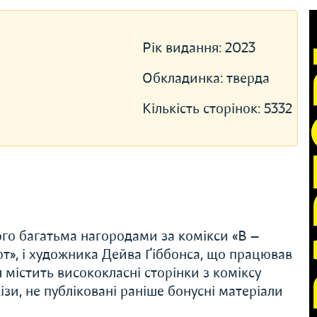
Рік видання:
2023
Обкладинка:
тверда
Кількість сторінок:
5332
ого багатьма нагородами за комікси «В —
рт», і художника Дейва Ґіббонса, що працював
 містить висококласні сторінки з коміксу
ізи, не публіковані раніше бонусні матеріали