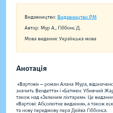
Видавництво:
Видавництво РМ
Автор:
Мур А., Ґіббонс Д.
Мова видання:
Українська мова
Анотація
«Вартові» — роман Алана Мура, відзначен
значить Вендетта» і «Бетмен: Убивчий Жа
також над «Зеленим ліхтарем». Це видання
«Вартові: Абсолютне видання», а також еск
та нову передмову пера Дейва Ґіббонса.