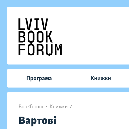
Програма
Книжки
Bookforum
/
Книжки
/
Вартові