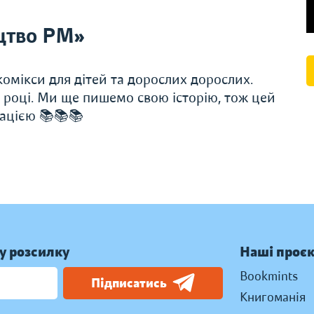
цтво РМ»
омікси для дітей та дорослих дорослих.
 році. Ми ще пишемо свою історію, тож цей
ацією 📚📚📚
у розсилку
Наші проє
Bookmints
Підписатись
Книгоманія