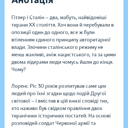
Гітлер і Сталін — два, мабуть, найвідоміші
тирани XX століття. Хоч вони й перебували в
опозиції один до одного, все ж були
втіленням єдиного принципу авторитарної
влади. Злочини сталінського режиму не
менш жахливі, аніж нацистського, та за цими
двома лідерами люди чомусь йшли до кінця.
Чому?
Лоренс Ріс 30 років розпитував саме цих
людей про їхні згадки щодо подій Другої
світової — і вмістив в цій книзі сповіді тих,
хто наживо був свідком правління двох
тиранічних історичних постатей. На основі
розповідей солдат Червоної армії та