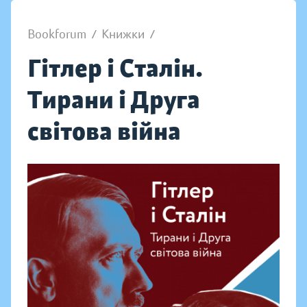
Bookforum
/
Книжки
/
Гітлер і Сталін.
Тирани і Друга
світова війна