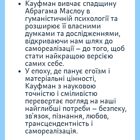
Кауфман вивчає спадщину
Абрагама Маслоу в
гуманістичній психології та
розширює її власними
думками та дослідженнями,
відкриваючи нам шлях до
самореалізації — до того, щоб
стати найкращою версією
самих себе.
У епоху, де панує егоїзм і
матеріальні цінності,
Кауфман з науковою
точністю і сміливістю
перевертає погляд на наші
найглибші потреби — безпеку,
зв’язок, пізнання, любов,
трансцендентність і
самореалізація.