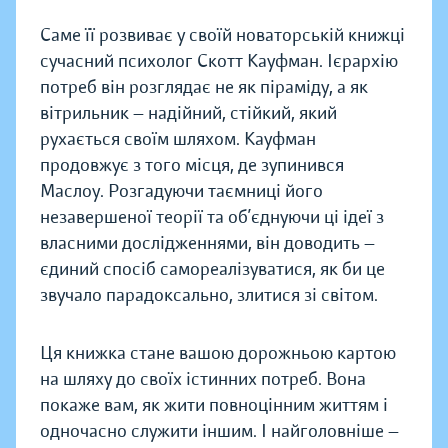
Саме її розвиває у своїй новаторській книжці
сучасний психолог Скотт Кауфман. Ієрархію
потреб він розглядає не як піраміду, а як
вітрильник — надійний, стійкий, який
рухається своїм шляхом. Кауфман
продовжує з того місця, де зупинився
Маслоу. Розгадуючи таємниці його
незавершеної теорії та об’єднуючи ці ідеї з
власними дослідженнями, він доводить —
єдиний спосіб самореалізуватися, як би це
звучало парадоксально, злитися зі світом.
Ця книжка стане вашою дорожньою картою
на шляху до своїх істинних потреб. Вона
покаже вам, як жити повноцінним життям і
одночасно служити іншим. І найголовніше —