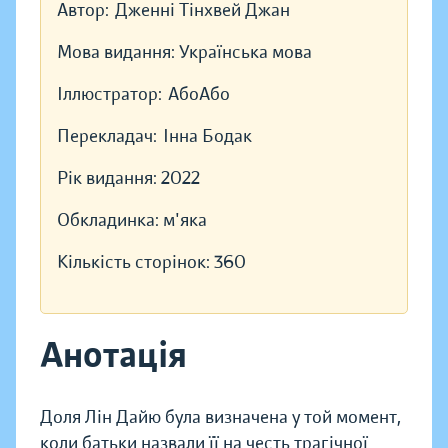
Автор:
Дженні Тінхвей Джан
Мова видання:
Українська мова
Іллюстратор:
АбоАбо
Перекладач:
Інна Бодак
Рік видання:
2022
Обкладинка:
м'яка
Кількість сторінок:
360
Анотація
Доля Лін Дайю була визначена у той момент,
коли батьки назвали її на честь трагічної