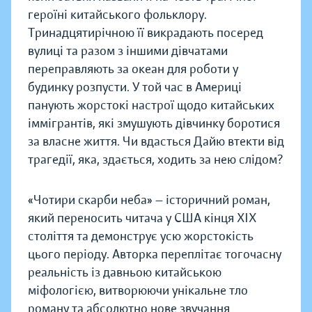
героїні китайського фольклору.
Тринадцятирічною її викрадають посеред
вулиці та разом з іншими дівчатами
переправляють за океан для роботи у
будинку розпусти. У той час в Америці
панують жорстокі настрої щодо китайських
іммігрантів, які змушують дівчинку боротися
за власне життя. Чи вдасться Дайю втекти від
трагедії, яка, здається, ходить за нею слідом?
«Чотири скарби неба» — історичний роман,
який переносить читача у США кінця ХІХ
століття та демонструє усю жорстокість
цього періоду. Авторка переплітає тогочасну
реальність із давньою китайською
міфологією, витворюючи унікальне тло
роману та абсолютно нове звучання