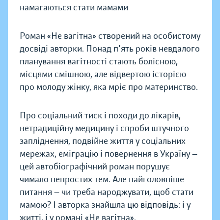
намагаються стати мамами
Роман «Не вагітна» створений на особистому
досвіді авторки. Понад п'ять років невдалого
планування вагітності стають болісною,
місцями смішною, але відвертою історією
про молоду жінку, яка мріє про материнство.
Про соціальний тиск і походи до лікарів,
нетрадиційну медицину і спроби штучного
запліднення, подвійне життя у соціальних
мережах, еміграцію і повернення в Україну —
цей автобіографічний роман порушує
чимало непростих тем. Але найголовніше
питання — чи треба народжувати, щоб стати
мамою? І авторка знайшла цю відповідь: і у
житті, і у романі «Не вагітна».