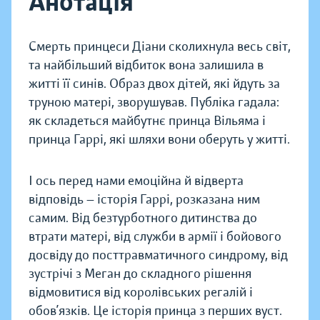
Анотація
Смерть принцеси Діани сколихнула весь світ,
та найбільший відбиток вона залишила в
житті її синів. Образ двох дітей, які йдуть за
труною матері, зворушував. Публіка гадала:
як складеться майбутнє принца Вільяма і
принца Гаррі, які шляхи вони оберуть у житті.
І ось перед нами емоційна й відверта
відповідь — історія Гаррі, розказана ним
самим. Від безтурботного дитинства до
втрати матері, від служби в армії і бойового
досвіду до посттравматичного синдрому, від
зустрічі з Меган до складного рішення
відмовитися від королівських регалій і
обов’язків. Це історія принца з перших вуст.