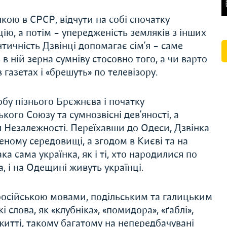
нкою в СРСР, відчути на собі спочатку
ію, а потім – упередженість земляків з інших
нтичність Дзвінці допомагає сім’я – саме
 в ній зерна сумніву стосовно того, а чи варто
в газетах і «брешуть» по телевізору.
обу пізнього Брєжнєва і початку
кого Союзу та сумнозвісні дев’яності, а
я Незалежності. Переїхавши до Одеси, Дзвінка
еному середовищі, а згодом в Києві та на
а сама українка, як і ті, хто народилися по
а, і на Одещині живуть українці.
російською мовами, подільським та галицьким
і слова, як «клубніка», «помидора», «ґаблі»,
 житті, такому багатому на непередбачувані