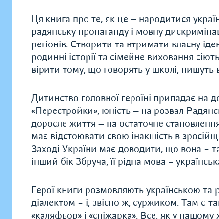
Ця книга про те, як це — народитися украї
радянську пропаганду і мовну дискримінац
регіонів. Створити та втримати власну іде
родинні історії та сімейне виховання сіють
вірити тому, що говорять у школі, пишуть 
Дитинство головної героїні припадає на д
«Перестройки», юність — на розвал Радянсь
доросле життя — на остаточне становленн
має відстоювати свою інакшість в зросійщ
Заході України має доводити, що вона – так
інший бік Збруча, її рідна мова – українськ
Герої книги розмовляють українською та 
діалектом – і, звісно ж, суржиком. Там є так
«каляфьор» і «спіжарка». Все, як у нашому