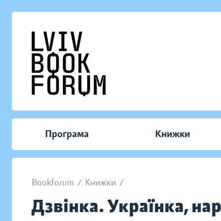
Програма
Книжки
Bookforum
/
Книжки
/
Дзвінка. Українка, н