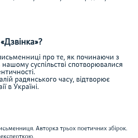
«Дзвінка»?
письменниці про те, як починаючи з
 в нашому суспільстві спотворювалися
ентичності.
алій радянського часу, відтворює
ії в Україні.
письменниця. Авторка трьох поетичних збірок.
аексперткою.