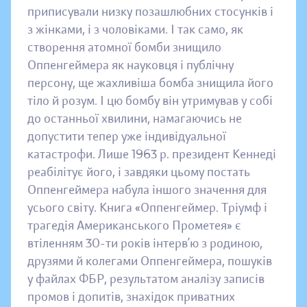
приписували низку позашлюбних стосунків і
з жінками, і з чоловіками. І так само, як
створення атомної бомби знищило
Оппенгеймера як науковця і публічну
персону, ще жахливіша бомба знищила його
тіло й розум. І цю бомбу він утримував у собі
до останньої хвилини, намагаючись не
допустити тепер уже індивідуальної
катастрофи. Лише 1963 р. президент Кеннеді
реабілітує його, і завдяки цьому постать
Оппенгеймера набула іншого значення для
усього світу. Книга «Оппенгеймер. Тріумф і
трагедія Американського Прометея» є
втіленням 30-ти років інтерв’ю з родиною,
друзями й колегами Оппенгеймера, пошуків
у файлах ФБР, результатом аналізу записів
промов і допитів, знахідок приватних