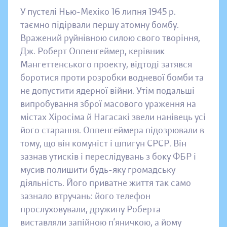
У пустелі Нью-Мехіко 16 липня 1945 р.
таємно підірвали першу атомну бомбу.
Вражений руйнівною силою свого творіння,
Дж. Роберт Оппенгеймер, керівник
Мангеттенського проекту, відтоді затявся
боротися проти розробки водневої бомби та
не допустити ядерної війни. Утім подальші
випробування зброї масового ураження на
містах Хіросіма й Нагасакі звели нанівець усі
його старання. Оппенгеймера підозрювали в
тому, що він комуніст і шпигун СРСР. Він
зазнав утисків і переслідувань з боку ФБР і
мусив полишити будь-яку громадську
діяльність. Його приватне життя так само
зазнало втручань: його телефон
прослуховували, дружину Роберта
виставляли запійною п’яничкою, а йому