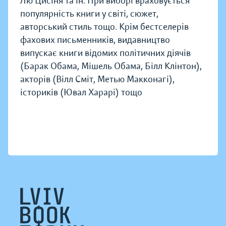
Лю Цисіня та ін. При виборі враховується
популярність книги у світі, сюжет,
авторський стиль тощо. Крім бестселерів
фахових письменників, видавництво
випускає книги відомих політичних діячів
(Барак Обама, Мішель Обама, Білл Клінтон),
акторів (Вілл Сміт, Метью Макконагі),
істориків (Ювал Харарі) тощо