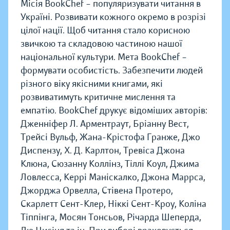
Місія BookChef – популяризувати читання в
Україні. Розвивати кожного окремо в розрізі
цілої нації. Щоб читання стало корисною
звичкою та складовою частиною нашої
національної культури. Мета BookChef –
формувати особистість. Забезпечити людей
різного віку якісними книгами, які
розвиватимуть критичне мислення та
емпатію. BookChef друкує відоміших авторів:
Дженніфер Л. Арментраут, Бріанну Вест,
Трейсі Вульф, Жана-Крістофа Гранже, Джо
Диспензу, Х. Д. Карлтон, Тревіса Джона
Клюна, Сюзанну Коллінз, Тіллі Коул, Джима
Ловлесса, Керрі Маніскалко, Джона Маррса,
Джорджа Орвелла, Стівена Протеро,
Скарлетт Сент-Клер, Ніккі Сент-Кроу, Коліна
Тіппінга, Мосян Тонсьов, Річарда Шеперда,