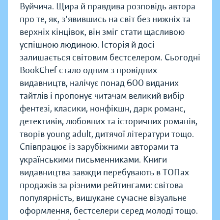
Вуйчича. Щира й правдива розповідь автора
про те, як, з'явившись на світ без нижніх та
верхніх кінцівок, він зміг стати щасливою
успішною людиною. Історія й досі
залишається світовим бестселером. Сьогодні
BookChef стало одним з провідних
видавництв, налічує понад 600 виданих
тайтлів і пропонує читачам великий вибір
фентезі, класики, нонфікшн, дарк романс,
детективів, любовних та історичних романів,
творів young adult, дитячої літератури тощо.
Співпрацює із зарубіжними авторами та
українськими письменниками. Книги
видавництва завжди перебувають в ТОПах
продажів за різними рейтингами: світова
популярність, вишукане сучасне візуальне
оформлення, бестселери серед молоді тощо.