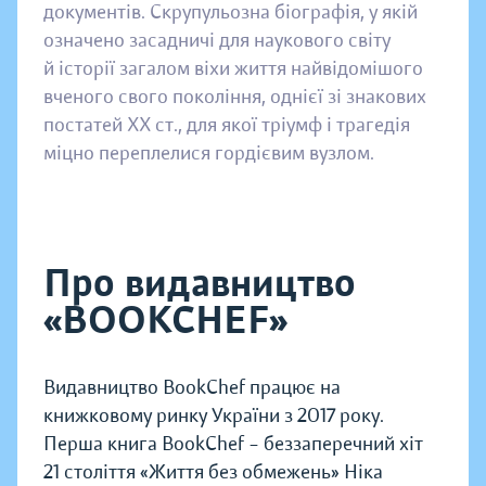
документів. Скрупульозна біографія, у якій
означено засадничі для наукового світу
й історії загалом віхи життя найвідомішого
вченого свого покоління, однієї зі знакових
постатей ХХ ст., для якої тріумф і трагедія
міцно переплелися гордієвим вузлом.
Про видавництво
«BOOKCHEF»
Видавництво BookChef працює на
книжковому ринку України з 2017 року.
Перша книга BookChef – беззаперечний хіт
21 століття «Життя без обмежень» Ніка