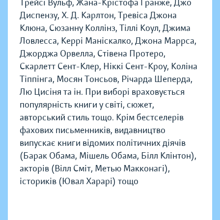
Трейсі Вульф, Жана-Крістофа Гранже, Джо
Диспензу, Х. Д. Карлтон, Тревіса Джона
Клюна, Сюзанну Коллінз, Тіллі Коул, Джима
Ловлесса, Керрі Маніскалко, Джона Маррса,
Джорджа Орвелла, Стівена Протеро,
Скарлетт Сент-Клер, Ніккі Сент-Кроу, Коліна
Тіппінга, Мосян Тонсьов, Річарда Шеперда,
Лю Цисіня та ін. При виборі враховується
популярність книги у світі, сюжет,
авторський стиль тощо. Крім бестселерів
фахових письменників, видавництво
випускає книги відомих політичних діячів
(Барак Обама, Мішель Обама, Білл Клінтон),
акторів (Вілл Сміт, Метью Макконагі),
істориків (Ювал Харарі) тощо