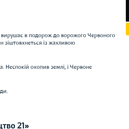
ва вирушає в подорож до ворожого Червоного
ін зіштовхнеться із жахливою
а. Неспокій охопив землі, і Червоне
ди.
тво 21»