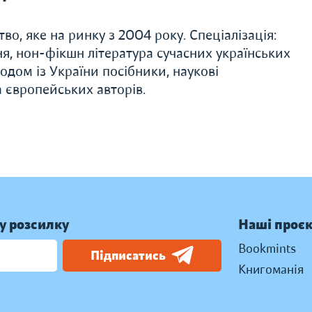
о, яке на ринку з 2004 року. Спеціалізація:
ня, нон-фікшн література сучасних українських
родом із України посібники, наукові
 європейських авторів.
у розсилку
Наші проє
Bookmints
Підписатись
Книгоманія