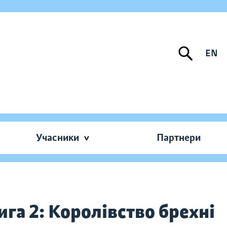
EN
Учасники
Партнери
га 2: Королівство брехні