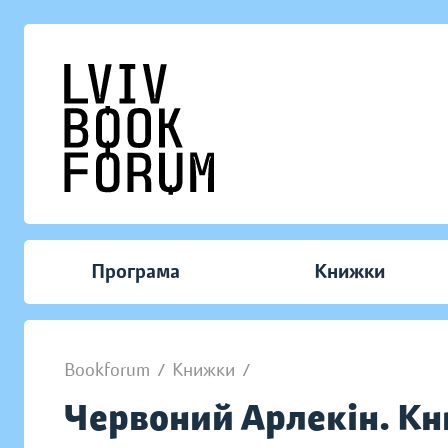
Програма
Книжки
Bookforum
/
Книжки
/
Червоний Арлекін. Кни