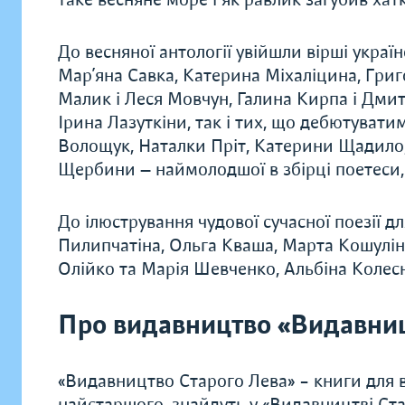
До весняної антології увійшли вірші україн
Мар’яна Савка, Катерина Міхаліцина, Гри
Малик і Леся Мовчун, Галина Кирпа і Дми
Ірина Лазуткіни, так і тих, що дебютувати
Волощук, Наталки Пріт, Катерини Щадило, 
Щербини — наймолодшої в збірці поетеси,
До ілюстрування чудової сучасної поезії д
Пилипчатіна, Ольга Кваша, Марта Кошулінс
Олійко та Марія Шевченко, Альбіна Колесн
Про видавництво «Видавниц
«Видавництво Старого Лева» – книги для в
найстаршого, знайдуть у «Видавництві Ста