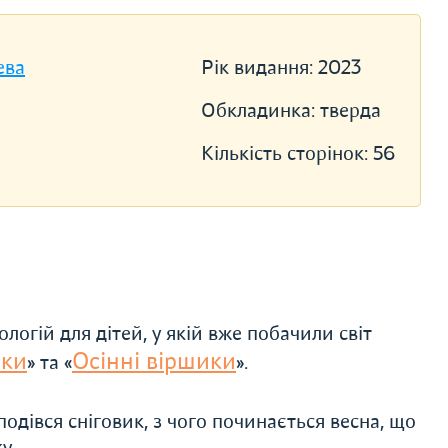
ева
Рік видання:
2023
Обкладинка:
тверда
Кількість сторінок:
56
логій для дітей, у якій вже побачили світ
ики
Осінні віршики
» та «
».
подівся сніговик, з чого починається весна, що
у.