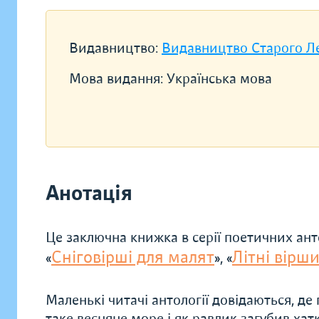
Видавництво:
Видавництво Старого Л
Мова видання:
Українська мова
Анотація
Це заключна книжка в серії поетичних анто
Сніговірші для малят
Літні вірш
«
», «
Маленькі читачі антології довідаються, де 
таке весняне море і як равлик загубив хатк