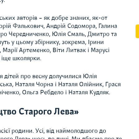
ських авторів – як добре знаних, як-от
горій Фалькович, Андрій Содомора, Галина
тро Чередниченко, Юлія Смаль, Дмитро та
муть у цьому збірнику, зокрема, Ірини
Марії Артеменко, Віти Литвак і Марусі
 іще школярки.
ля дітей про весну долучилися Юлія
ька, Наталя Чорна і Наталя Олійник, Грася
іченко, Ольга Ребдело і Наталя Кудляк.
тво Старого Лева»
сієї родини. Усі, від наймолодшого до
рого Лева» щось до душі. Ми дбаємо про те,