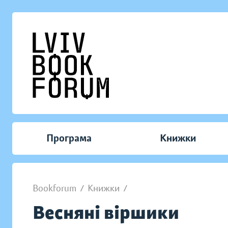
Програма
Книжки
Bookforum
/
Книжки
/
Весняні віршики