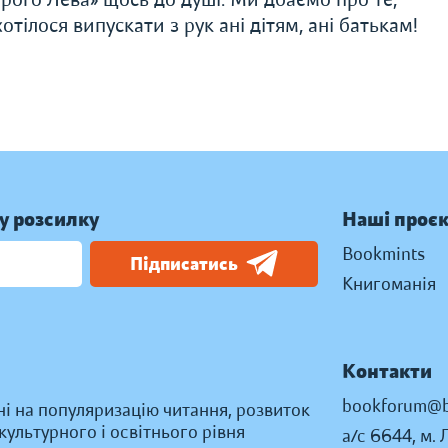
тілося випускати з рук ані дітям, ані батькам!
у розсилку
Наші проє
Bookmints
Підписатись
Книгоманія
Контакти
bookforum@b
ні на популяризацію читання, розвиток
ультурного і освітнього рівня
а/с 6644, м. 