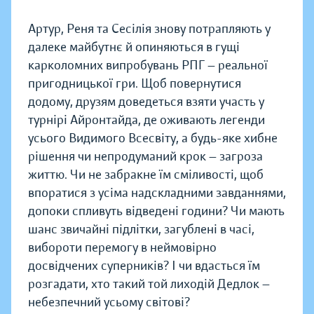
Артур, Реня та Сесілія знову потрапляють у
далеке майбутнє й опиняються в гущі
карколомних випробувань РПГ — реальної
пригодницької гри. Щоб повернутися
додому, друзям доведеться взяти участь у
турнірі Айронтайда, де оживають легенди
усього Видимого Всесвіту, а будь-яке хибне
рішення чи непродуманий крок — загроза
життю. Чи не забракне їм сміливості, щоб
впоратися з усіма надскладними завданнями,
допоки спливуть відведені години? Чи мають
шанс звичайні підлітки, загублені в часі,
вибороти перемогу в неймовірно
досвідчених суперників? І чи вдасться їм
розгадати, хто такий той лиходій Дедлок —
небезпечний усьому світові?