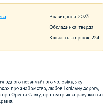
ева
Рік видання:
2023
Обкладинка:
тверда
Кількість сторінок:
224
ття одного незвичайного чоловіка, яку
адах про знайомство, любов і спільну дорогу,
а про Ореста Савку, про театр як справу життя і
раїна.