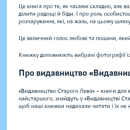
Це книга про те, як часами складно, але в
ділити радощі й біди. І про роль особистост
розчарування, які, на жаль, на цьому шлях
Це величний голос любові та пошани, яки
Книжку доповнюють вибрані фотографії із
Про видавництво «Видавниц
«Видавництво Старого Лева» – книги для в
найстаршого, знайдуть у «Видавництві Ста
щоб наші книжки надихали читати і їх не хо