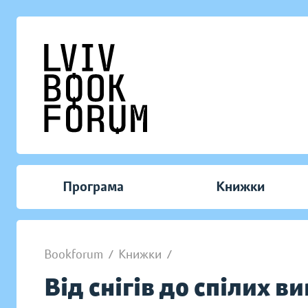
Програма
Книжки
Bookforum
/
Книжки
/
Від снігів до спілих в