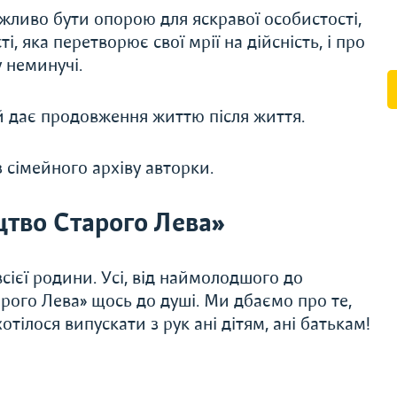
ажливо бути опорою для яскравої особистості,
і, яка перетворює свої мрії на дійсність, і про
у неминучі.
й дає продовження життю після життя.
 сімейного архіву авторки.
тво Старого Лева»
сієї родини. Усі, від наймолодшого до
рого Лева» щось до душі. Ми дбаємо про те,
тілося випускати з рук ані дітям, ані батькам!