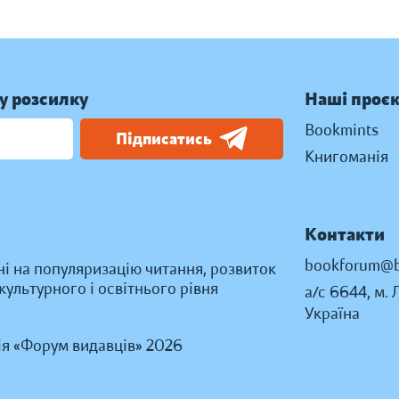
у розсилку
Наші проє
Bookmints
Підписатись
Книгоманія
Контакти
bookforum@b
ні на популяризацію читання, розвиток
ультурного і освітнього рівня
а/с 6644, м. 
Україна
ія «Форум видавців» 2026