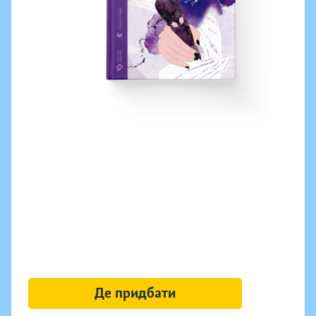
Де придбати