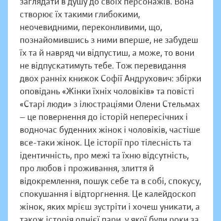
заглядати в душу до своїх персонажів. Вона
створює їх такими глибокими,
неочевидними, переконливими, що,
познайомившись з ними вперше, не забудеш
їх та й навряд чи відпустиш, а може, то вони
не відпускатимуть тебе. Тож перевидання
двох ранніх книжок Софії Андрухович: збірки
оповідань «Жінки їхніх чоловіків» та повісті
«Старі люди» з ілюстраціями Олени Стельмах
— це повернення до історій непересічних і
водночас буденних жінок і чоловіків, частіше
все-таки жінок. Це історії про тілесність та
ідентичність, про межі та їхню відсутність,
про любов і проживання, злиття й
відокремлення, пошук себе та в собі, спокусу,
спокушання і відторгнення. Це калейдоскоп
жінок, яких мрієш зустріти і хочеш уникати, а
також історія однієї пари, у якої були роки за