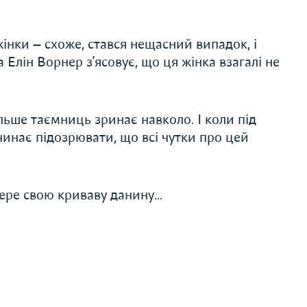
жінки — схоже, стався нещасний випадок, і
Елін Ворнер з’ясовує, що ця жінка взагалі не
льше таємниць зринає навколо. І коли під
инає підозрювати, що всі чутки про цей
збере свою криваву данину…