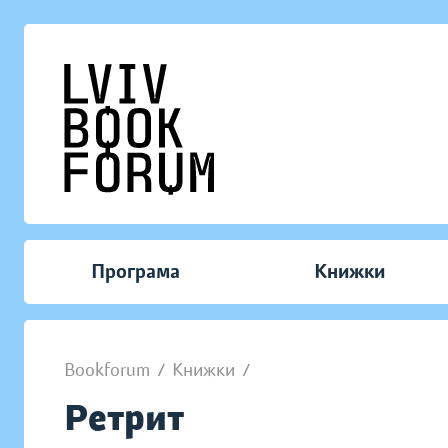
Програма
Книжки
Bookforum
/
Книжки
/
Ретрит