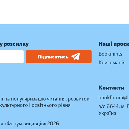
у розсилку
Наші проє
Bookmints
Підписатись
Книгоманія
Контакти
bookforum@b
ні на популяризацію читання, розвиток
ультурного і освітнього рівня
а/с 6644, м. 
Україна
ія «Форум видавців» 2026