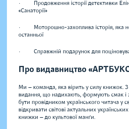
· Продовження історії детективки Елін 
«Санаторії»
· Моторошно-захоплива історія, яка не 
останньої
· Справжній подарунок для поціновувачі
Про видавництво «АРТБУК
Ми — команда, яка вірить у силу книжок.
видання, що надихають, формують смак і з
бути провідником українського читача у сві
відкривати світові актуальних українських 
книжки — до культової манґи.