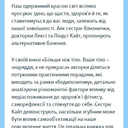
Наш одержимий красою світ всіляко
просуває ідею, що щастя, здоров’я й те, як
ставитимуться до вас люди, залежить від
нашої зовнішності. Але сестри-близнючки,
докторки Лексі та Ліндсі Кайт, пропонують
альтернативне бачення.
У своїй книзі «Більше ніж тіло. Ваше тіло —
знаряддя, а не прикраса» авторки діляться
потужними практичними порадами, які
виходять за рамки «бодипозитиву», детально
аналізуючи різноманітні фактори впливу: від
медіаспоживання до здоров’я і фітнесу,
саморефлексії та співчуття до себе. Сестри
Кайт демонструють, наскільки згубним може
бути вплив самооб’єктивації на наше
повсякденне життя. Це ідеальна книжка для