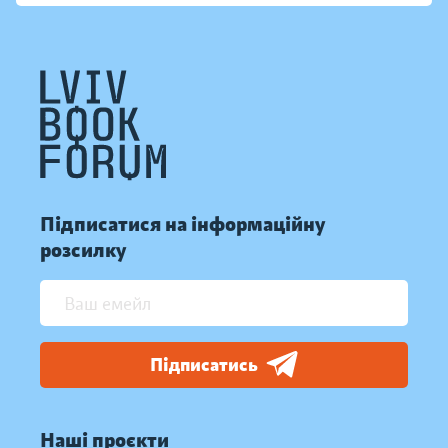
Підписатися на інформаційну
розсилку
Підписатись
Наші проєкти