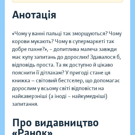
Анотація
«Чому у ванні пальці так зморщуються? Чому
корови мукають? Чому в супермаркеті так
добре пахне?», – допитлива малеча завжди
має купу запитань до дорослих! Здавалося б,
відповідь проста. Та як доступно й цікаво
пояснити її дітлахам? У пригоді стане ця
книжка — світовий бестселер, що допомагає
дорослим у всьому світі відповісти на
найкаверзніші (а іноді – найкумедніші)
запитання.
Про видавництво
«Ранок»