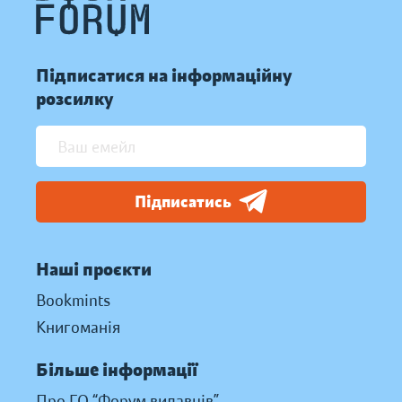
Підписатися на інформаційну
розсилку
Підписатись
Наші проєкти
Bookmints
Книгоманія
Більше інформації
Про ГО “Форум видавців”