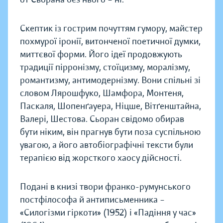
Скептик із гострим почуттям гумору, майстер
похмурої іронії, витонченої поетичної думки,
миттєвої форми. Його ідеї продовжують
традиції пірронізму, стоїцизму, моралізму,
романтизму, антимодернізму. Вони спільні зі
словом Лярошфуко, Шамфора, Монтеня,
Паскаля, Шопенґауера, Ніцше, Вітґенштайна,
Валері, Шестова. Сьоран свідомо обирав
бути ніким, він прагнув бути поза суспільною
увагою, а його автобіографічні тексти були
терапією від жорсткого хаосу дійсності.
Подані в книзі твори франко-румунського
постфілософа й антиписьменника –
«Силогізми гіркоти» (1952) і «Падіння у час»