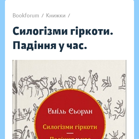
Bookforum
/
Книжки
/
Силогізми гіркоти.
Падіння у час.