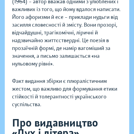
(1964) – автор вважав одними з улюблених і
важливих із того, що йому вдалося написати.
Його афоризми й есе – приклади нудьги від
засилля словесності й змісту. Вони прозорі,
відчайдушні, трагікомічні, ліричні й
надзвичайно життєствердні. Це поезія в
прозаїчній формі, де намір вагоміший за
значення, а письмо залишається «на
нульовому рівні».
Факт видання збірки є плюралістичним
жестом, що важливо для формування етики
стійкості й толерантності українського
суспільства.
Про видавництво
«Дух і літера»