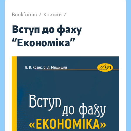
Bookforum
/
Книжки
/
Вступ до фаху
“Економіка”