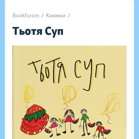
Bookforum
/
Книжки
/
Тьотя Суп