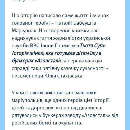
Цю історію написало саме життя і вчинок
головної героїні – Наталії Бабеуш із
Маріуполя. На створення книжки нас
надихнула стаття журналістки української
служби ВВС Ілони Громлюк
«Тьотя Суп».
Історія жінки, яка готувала дітям їжу в
бункерах «Азовсталі
», а переказала цю
справді таки рятівну казочку сучасності –
письменниця Юлія Стахівська.
У книзі також використано малюнки
маріупольців, ще одних героїв цієї історії:
дітей та дорослих, які понад два місяці
рятувались у бункерах заводу «Азовсталь» від
російських бомб та окупантів.