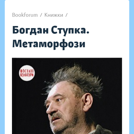
Bookforum
/
Книжки
/
Богдан Ступка.
Метаморфози