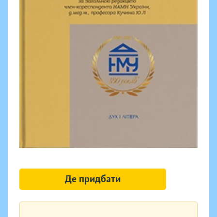
Де придбати