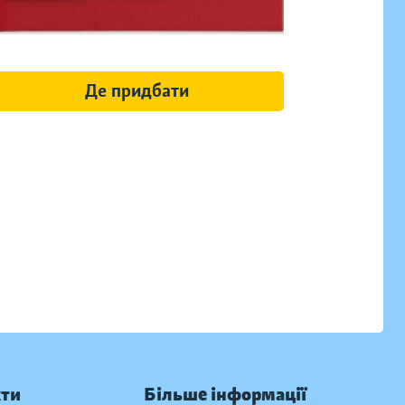
Де придбати
кти
Більше інформації