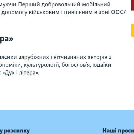
римуючи Перший добровольчий мобільний
 допомогу військовим і цивільним в зоні ООС/
ера»
асики зарубіжних і вітчизняних авторів з
економіки, культурології, богослов’я, юдаїки
«Дух і літера».
у розсилку
Наші проє