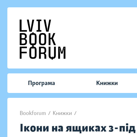
Програма
Книжки
Bookforum
/
Книжки
/
Ікони на ящиках з-під