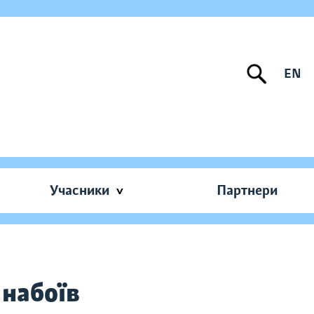
EN
Учасники
Партнери
 набоїв