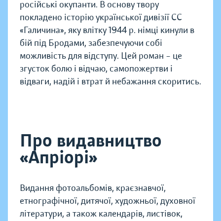
російські окупанти. В основу твору
покладено історію української дивізії СС
«Галичина», яку влітку 1944 р. німці кинули в
бій під Бродами, забезпечуючи собі
можливість для відступу. Цей роман – це
згусток болю і відчаю, самопожертви і
відваги, надій і втрат й небажання скоритись.
Про видавництво
«Апріорі»
Видання фотоальбомів, краєзнавчої,
етнографічної, дитячої, художньої, духовної
літератури, а також календарів, листівок,