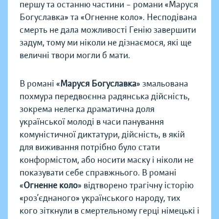
першу та останню частини – романи «Маруся
Богуславка» та «Огненне коло». Несподівана
смерть не дала можливості Генію завершити
задум, тому ми ніколи не дізнаємося, які ще
величні твори могли б мати.
В романі «
Маруся Богуславка
» змальована
похмура передвоєнна радянська дійсність,
зокрема нелегка драматична доля
української молоді в часи панування
комуністичної диктатури, дійсність, в якій
для виживання потрібно було стати
конформістом, або носити маску і ніколи не
показувати себе справжнього. В романі
«
Огненне коло
» відтворено трагічну історію
«роз’єднаного» українського народу, тих
кого зіткнули в смертельному герці німецькі і