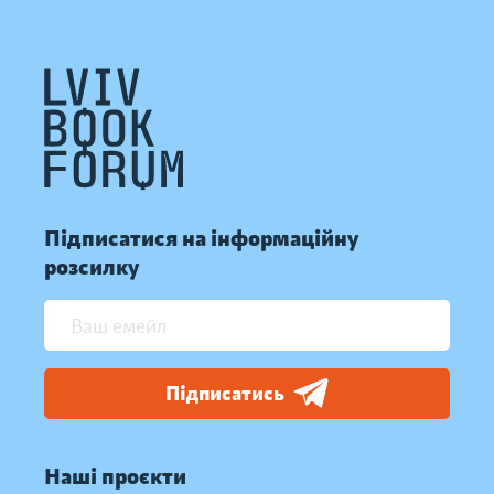
Підписатися на інформаційну
розсилку
Підписатись
Наші проєкти