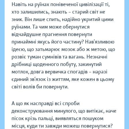
Навіть на руїнах понівеченої цивілізації ті,
хто залишились, знають – старий світ не
зник. Він лише спить, надійно укритий цими
руїнами. Та чим може обернутися
відчайдушне прагнення повернути
принаймні якусь його частину? Нав’язливою
ідеєю, що затьмарює мозок або ж метою, що
розвіє туман сумнівів та вагань. Незначні
дрібниці щоденного побуту, закинутий
мотлох, довга вервичка спогадів – наразі
єдиний зв’язок із життям, яке кожен в цьому
світі волів би повернути.
А що як насправді всі спроби
деконструювання минулого, що витікає, наче
пісок крізь пальці, виявляться пошуком
місця, куди ти завжди можеш повернутися?