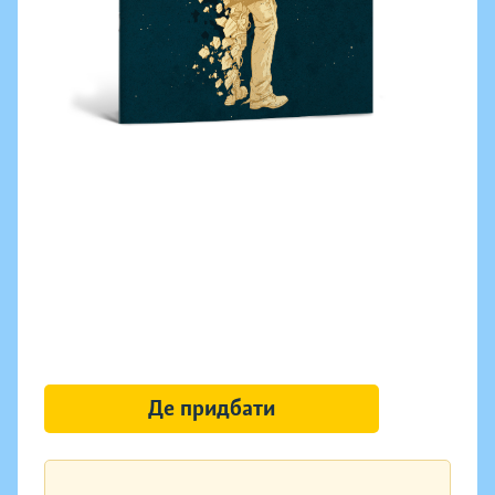
Де придбати