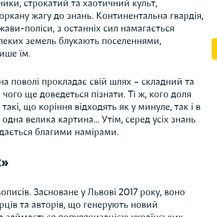
тники, строкатий та хаотичний культ,
ркану жагу до знань. Континентальна гвардія,
ави-поліси, з останніх сил намагається
леких земель блукають поселеннями,
ише їм.
на поволі прокладає свій шлях – складний та
 чого ще доведеться пізнати. Ті ж, кого доля
 такі, що коріння відходять як у минуле, так і в
я одна велика картина… Утім, серед усіх знань
ладається благими намірами.
x»
писів. Засноване у Львові 2017 року, воно
рців та авторів, що генерують новий