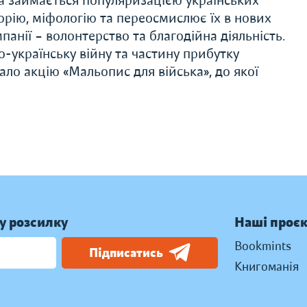
а займається популяризацією українських
сторію, міфологію та переосмислює їх в нових
анії – волонтерство та благодійна діяльність.
о-українську війну та частину прибутку
ало акцію «Мальопис для війська», до якої
у розсилку
Наші проє
Bookmints
Підписатись
Книгоманія