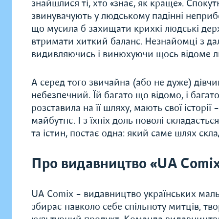
знайшлися ті, хто «знає, як краще». Споку
звинувачують у людському падінні неприбо
що мусила б захищати крихкі людські держ
втримати хиткий баланс. Незнайомці з да
видивляючись і винюхуючи щось відоме л
А серед того звичайна (або не дуже) дівчи
небезпечний. Їй багато що відомо, і багато
розставила на її шляху, мають свої історії –
майбутнє. І з їхніх доль поволі складаєтьс
та істин, постає одна: який саме шлях ск
Про видавництво «UA Comi
UA Comix – видавництво українських мальо
збирає навколо себе спільноту митців, тво