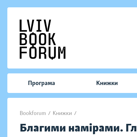
Програма
Книжки
Bookforum
/
Книжки
/
Благими намірами. Гла