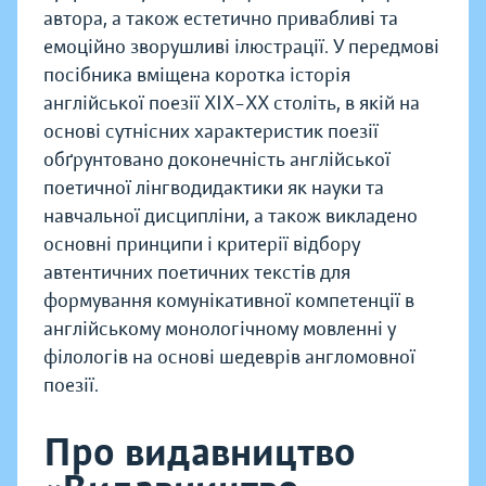
автора, а також естетично привабливі та
емоційно зворушливі ілюстрації. У передмові
посібника вміщена коротка історія
англійської поезії XIX–XX століть, в якій на
основі сутнісних характеристик поезії
обґрунтовано доконечність англійської
поетичної лінгводидактики як науки та
навчальної дисципліни, а також викладено
основні принципи і критерії відбору
автентичних поетичних текстів для
формування комунікативної компетенції в
англійському монологічному мовленні у
філологів на основі шедеврів англомовної
поезії.
Про видавництво