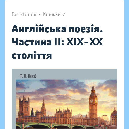
Bookforum
/
Книжки
/
Англійська поезія.
Частина II: XIX–XX
століття