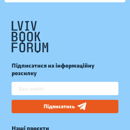
Підписатися на інформаційну
розсилку
Підписатись
Наші проєкти