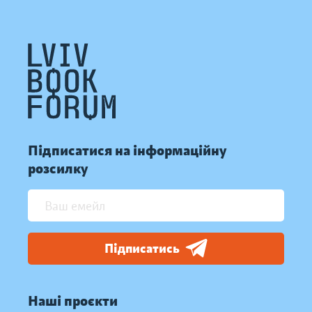
Підписатися на інформаційну
розсилку
Підписатись
Наші проєкти