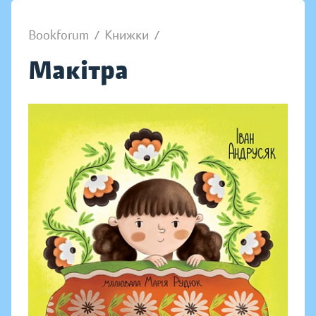
Bookforum
/
Книжки
/
Макітра