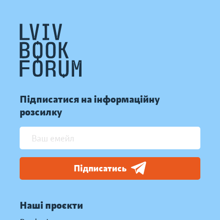
Підписатися на інформаційну
розсилку
Підписатись
Наші проєкти