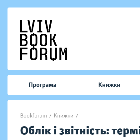
Програма
Книжки
Bookforum
/
Книжки
/
Облік і звітність: тер