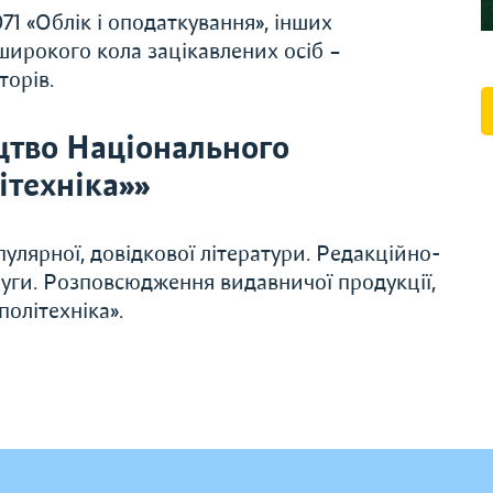
071 «Облік і оподаткування», інших
широкого кола зацікавлених осіб –
торів.
цтво Національного
ітехніка»»
улярної, довідкової літератури. Редакційно-
слуги. Розповсюдження видавничої продукції,
олітехніка».