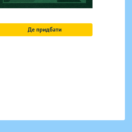
Де придбати