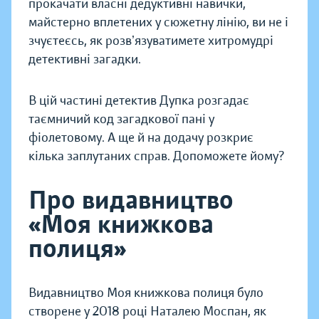
прокачати власні дедуктивні навички,
майстерно вплетених у сюжетну лінію, ви не і
зчуєтеєсь, як розвʼязуватимете хитромудрі
детективні загадки.
В цій частині детектив Дупка розгадає
таємничий код загадкової пані у
фіолетовому. А ще й на додачу розкриє
кілька заплутаних справ. Допоможете йому?
Про видавництво
«Моя книжкова
полиця»
Видавництво Моя книжкова полиця було
створене у 2018 році Наталею Моспан, як