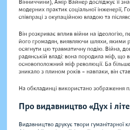
Вінниччини), Амір Вайнер досліджує її знач
модерних практик соціальної інженерії, Г
співпраці з окупаційною владою та після
Він розкриває вплив війни на ідеологію, 
його громадян, виявляючи шляхи, якими р
осягнути цю травматичну подію. Війна, до
радянській владі: вона породила міф, що 
основоположний міф революції. Ба більше
зникало з плином років – навпаки, він ст
На обкладинці використано зображення плак
Про видавництво «Дух і літ
Видавництво друкує твори гуманітарної кл