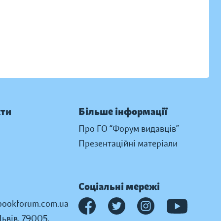
кти
Більше інформації
Про ГО “Форум видавців”
Презентаційні матеріали
Соціальні мережі
ookforum.com.ua
Львів, 79005,