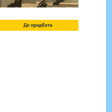
Де придбати