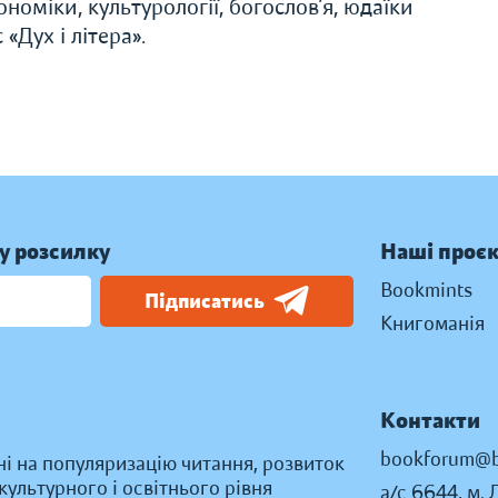
економіки, культурології, богослов’я, юдаїки
«Дух і літера».
у розсилку
Наші проє
Bookmints
Підписатись
Книгоманія
Контакти
bookforum@b
ні на популяризацію читання, розвиток
ультурного і освітнього рівня
а/с 6644, м. 