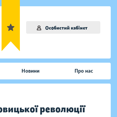
Особистий кабінет
Новини
Про нас
шовицької революції