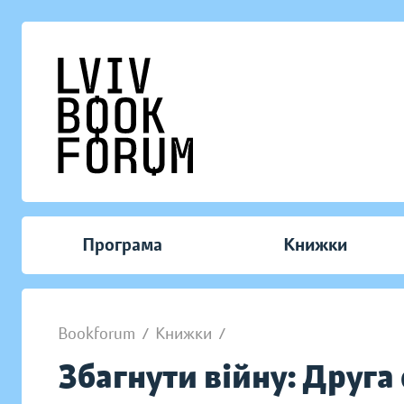
Програма
Книжки
Bookforum
/
Книжки
/
Збагнути війну: Друга