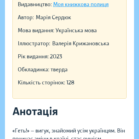
Видавництво:
Моя книжкова полиця
Автор:
Марія Сердюк
Мова видання:
Українська мова
Іллюстратор:
Валерія Крижановська
Рік видання:
2023
Обкладинка:
тверда
Кількість сторінок:
128
Анотація
«Геть!» — вигук, знайомий усім українцям. Він
починає зміни в країні, стає рушієм