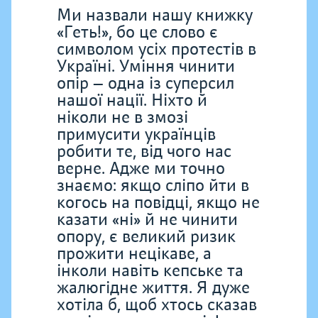
Ми назвали нашу книжку
«Геть!», бо це слово є
символом усіх протестів в
Україні. Уміння чинити
опір — одна із суперсил
нашої нації. Ніхто й
ніколи не в змозі
примусити українців
робити те, від чого нас
верне. Адже ми точно
знаємо: якщо сліпо йти в
когось на повідці, якщо не
казати «ні» й не чинити
опору, є великий ризик
прожити нецікаве, а
інколи навіть кепське та
жалюгідне життя. Я дуже
хотіла б, щоб хтось сказав