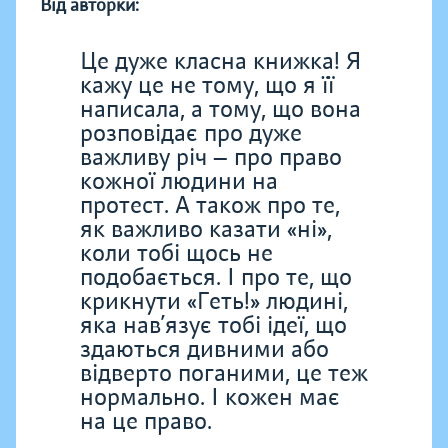
Від авторки:
Це дуже класна книжка! Я
кажу це не тому, що я її
написала, а тому, що вона
розповідає про дуже
важливу річ — про право
кожної людини на
протест. А також про те,
як важливо казати «ні»,
коли тобі щось не
подобається. І про те, що
крикнути «Геть!» людині,
яка нав’язує тобі ідеї, що
здаються дивними або
відверто поганими, це теж
нормально. І кожен має
на це право.