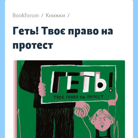
Bookforum
/
Книжки
/
Геть! Твоє право на
протест