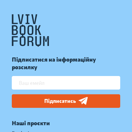
Підписатися на інформаційну
розсилку
Підписатись
Наші проєкти