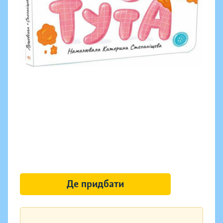
Де придбати