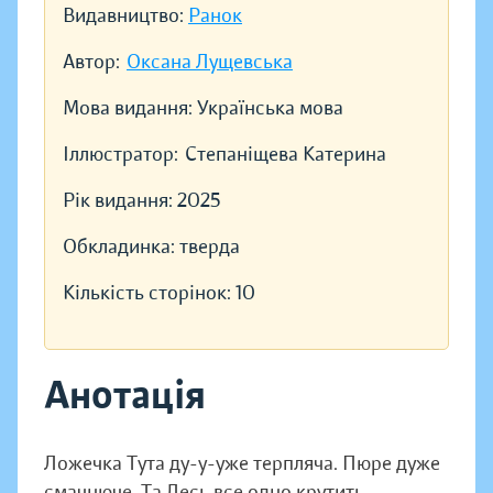
Видавництво:
Ранок
Автор:
Оксана Лущевська
Мова видання:
Українська мова
Іллюстратор:
Степаніщева Катерина
Рік видання:
2025
Обкладинка:
тверда
Кількість сторінок:
10
Анотація
Ложечка Тута ду-у-уже терпляча. Пюре дуже
смачнюче. Та Лесь все одно крутить