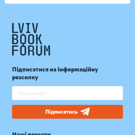
Підписатися на інформаційну
розсилку
Підписатись
Наші проєкти