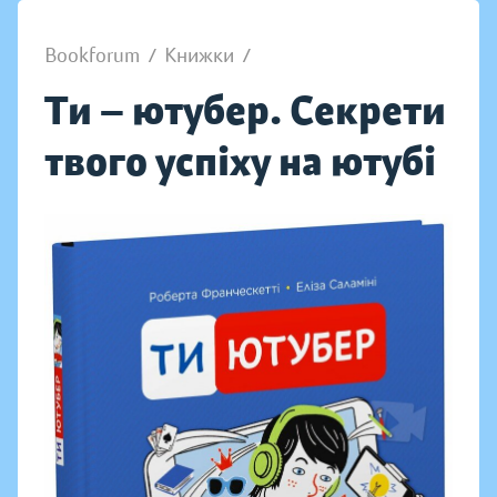
Bookforum
/
Книжки
/
Ти — ютубер. Секрети
твого успіху на ютубі