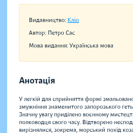
Видавництво:
Кліо
Автор:
Петро Сас
Мова видання:
Українська мова
Анотація
У легкій для сприйняття формі змальован
змужніння знаменитого запорозького гет
Значну увагу приділено воєнному мистецтв
полководця свого часу. Відтворено неспо
вирізнялися, зокрема, морський похід коза