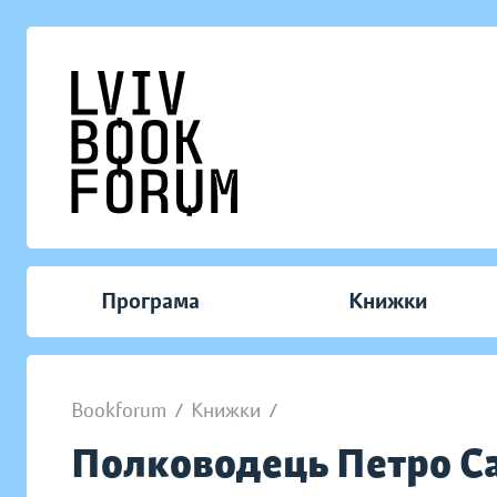
Програма
Книжки
Bookforum
/
Книжки
/
Полководець Петро С