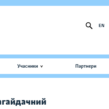
EN
Учасники
Партнери
агайдачний