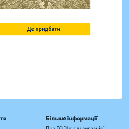
Де придбати
кти
Більше інформації
Про ГО “Форум видавців”