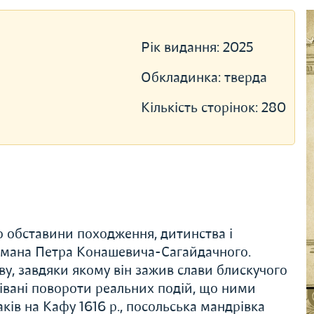
Рік видання:
2025
Обкладинка:
тверда
Кількість сторінок:
280
о обставини походження, дитинства і
ьмана Петра Конашевича-Сагайдачного.
у, завдяки якому він зажив слави блискучого
дівані повороти реальних подій, що ними
ків на Кафу 1616 р., посольська мандрівка