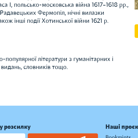
са І, польсько-московська війна 1617–1618 рр.,
-Радавецьких Фермопіл, нічні вилазки
кож інші події Хотинської війни 1621 р.
о-популярної літератури з гуманітарних і
 видань, словників тощо.
у розсилку
Наші проє
Bookmints