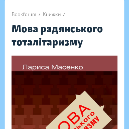
Bookforum
/
Книжки
/
Мова радянського
тоталітаризму