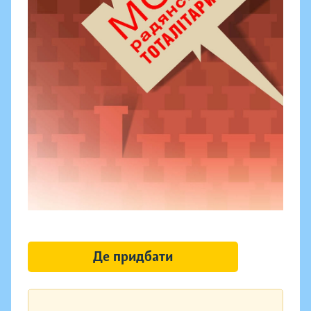
Де придбати