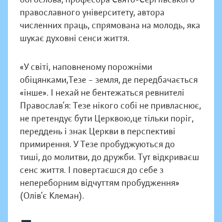
православного університету, автора
численних праць, спрямована на молодь, яка
шукає духовні сенси життя.
«У світі, наповненому порожніми
обіцянками,Тезе – земля, де передбачається
«інше». І нехай не бентежаться ревнителі
Православ’я: Тезе нікого собі не привласнює,
не претендує бути Церквою,це тільки поріг,
переддень і знак Церкви в перспективі
примирення. У Тезе пробуджуються до
тиші, до молитви, до дружби. Тут відкриваєш
сенс життя. І повертаєшся до себе з
непереборним відчуттям пробудження»
(Олів’є Клеман).