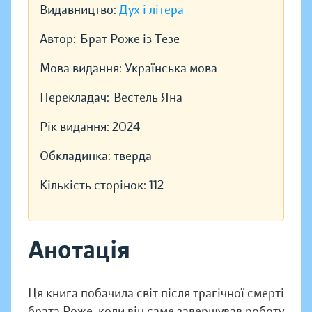
Видавництво:
Дух і літера
Автор:
Брат Роже із Тезе
Мова видання:
Українська мова
Перекладач:
Вестель Яна
Рік видання:
2024
Обкладинка:
тверда
Кількість сторінок:
112
Анотація
Ця книга побачила світ після трагічної смерті
брата Роже, коли він саме завершував роботу