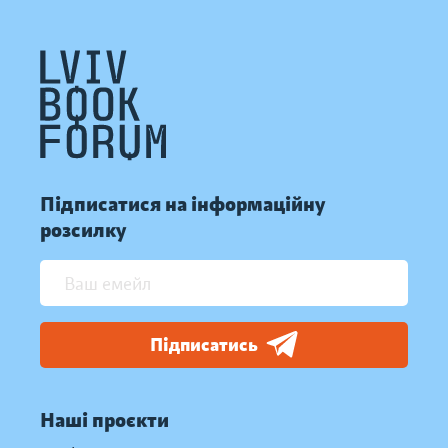
Підписатися на інформаційну
розсилку
Підписатись
Наші проєкти