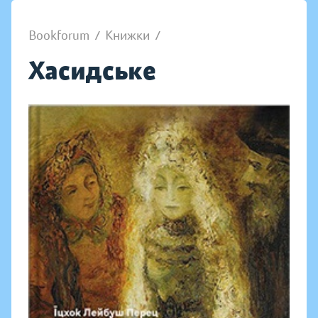
Bookforum
/
Книжки
/
Хасидське