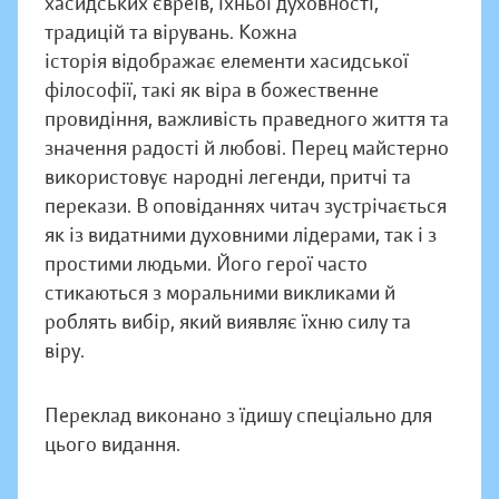
хасидських євреїв, їхньої духовності,
традицій та вірувань. Кожна
історія відображає елементи хасидської
філософії, такі як віра в божественне
провидіння, важливість праведного життя та
значення радості й любові. Перец майстерно
використовує народні легенди, притчі та
перекази. В оповіданнях читач зустрічається
як із видатними духовними лідерами, так і з
простими людьми. Його герої часто
стикаються з моральними викликами й
роблять вибір, який виявляє їхню силу та
віру.
Переклад виконано з їдишу спеціально для
цього видання.