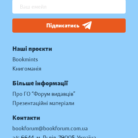
Підписатись
Наші проєкти
Bookmints
Книгоманія
Більше інформації
Про ГО “Форум видавців”
Презентаційні матеріали
Контакти
bookforum@bookforum.com.ua
а/с 6644, м. Львів, 79005, Україна