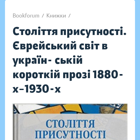
Bookforum
/
Книжки
/
Століття присутності.
Єврейський світ в
україн- ській
короткій прозі 1880-
х–1930-х