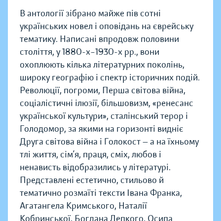
В антології зібрано майже пів сотні
українських новел і оповідань на єврейську
тематику. Написані впродовж половини
століття, у 1880-х–1930-х рр., вони
охоплюють кілька літературних поколінь,
широку географію і спектр історичних подій.
Революції, погроми, Перша світова війна,
соціалістичні ілюзії, більшовизм, «ренесанс
української культури», сталінський терор і
Голодомор, за якими на горизонті видніє
Друга світова війна і Голокост — а на їхньому
тлі життя, сім’я, праця, сміх, любов і
ненависть відобразились у літературі.
Представлені естетично, стильово й
тематично розмаїті тексти Івана Франка,
Агатангела Кримського, Наталії
Кобринської, Богдана Лепкого, Осипа