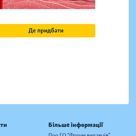
Де придбати
кти
Більше інформації
Про ГО “Форум видавців”