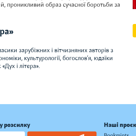
ий, проникливий образ сучасної боротьби за
ера»
асики зарубіжних і вітчизняних авторів з
економіки, культурології, богослов’я, юдаїки
«Дух і літера».
у розсилку
Наші проє
Bookmints