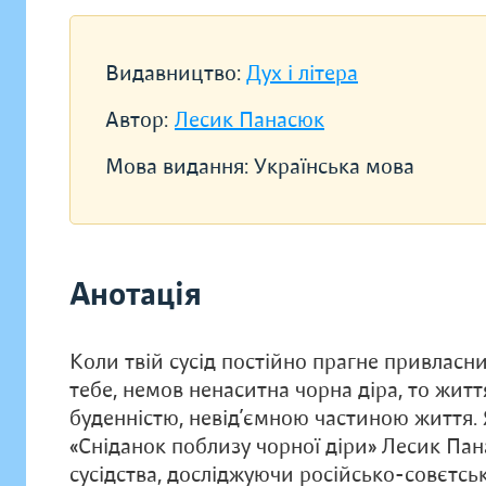
Видавництво:
Дух і літера
Автор:
Лесик Панасюк
Мова видання:
Українська мова
Анотація
Коли твій сусід постійно прагне привласн
тебе, немов ненаситна чорна діра, то житт
буденністю, невід’ємною частиною життя. 
«Сніданок поблизу чорної діри» Лесик Па
сусідства, досліджуючи російсько-совєтськ