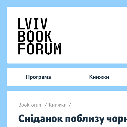
Програма
Книжки
Bookforum
/
Книжки
/
Сніданок поблизу чорн