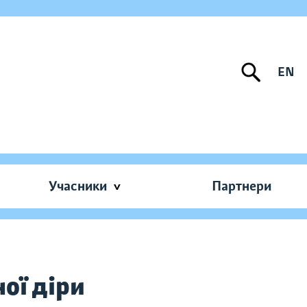
EN
Учасники
Партнери
ої діри