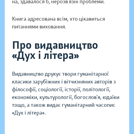
на, здавалося б, нерозв’язні проблеми.
Книга адресована всім, хто цікавиться
питаннями виховання.
Про видавництво
«Дух і літера»
Видавництво друкує твори гуманітарної
класики зарубіжних і вітчизняних авторів з
філософії, соціології, історії, політології,
економіки, культурології, богослов’я, юдаїки
тощо, а також видає гуманітарний часопис
«Дух і літера».