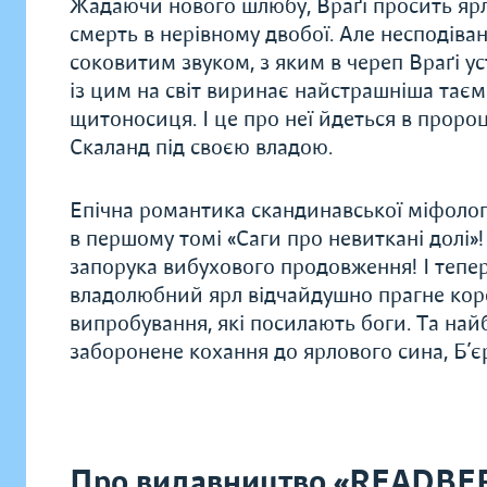
Жадаючи нового шлюбу, Враґі просить ярл
смерть в нерівному двобої. Але несподіва
соковитим звуком, з яким в череп Враґі 
із цим на світ виринає найстрашніша таємн
щитоносиця. І це про неї йдеться в пророц
Скаланд під своєю владою.
Епічна романтика скандинавської міфологі
в першому томі «Саги про невиткані долі
запорука вибухового продовження! І тепе
владолюбний ярл відчайдушно прагне коро
випробування, які посилають боги. Та най
заборонене кохання до ярлового сина, Б’є
Про видавництво «READBE