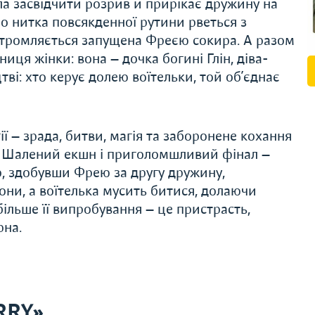
а засвідчити розрив й прирікає дружину на
но нитка повсякденної рутини рветься з
устромляється запущена Фреєю сокира. А разом
иця жінки: вона — дочка богині Глін, діва-
тві: хто керує долею воїтельки, той об’єднає
ї — зрада, битви, магія та заборонене кохання
»! Шалений екшн і приголомшливий фінал —
р, здобувши Фрею за другу дружину,
ни, а воїтелька мусить битися, долаючи
більше її випробування — це пристрасть,
рна.
RRY»