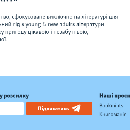
во, сфокусоване виключно на літературі для
ьний гід з young & new adults літератури
 пригоду цікавою і незабутньою,
ої.
у розсилку
Наші проє
Bookmints
Підписатись
Книгоманія