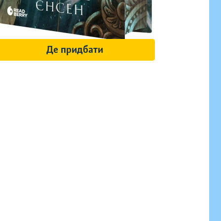
Де придбати