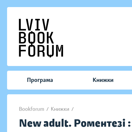
Програма
Книжки
Bookforum
/
Книжки
/
New adult. Роментезі :