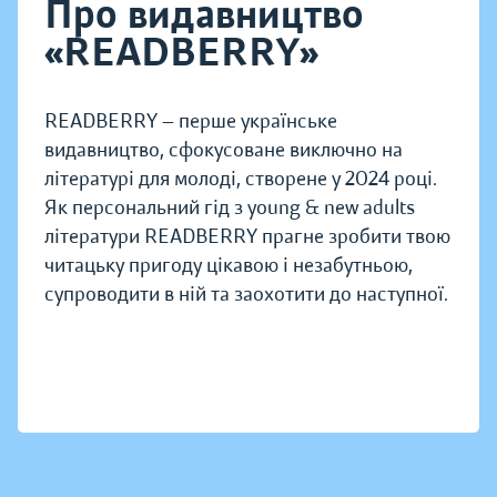
Про видавництво
«READBERRY»
READBERRY — перше українське
видавництво, сфокусоване виключно на
літературі для молоді, створене у 2024 році.
Як персональний гід з young & new adults
літератури READBERRY прагне зробити твою
читацьку пригоду цікавою і незабутньою,
супроводити в ній та заохотити до наступної.