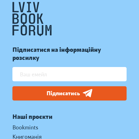
Підписатися на інформаційну
розсилку
Підписатись
Наші проєкти
Bookmints
Книгоманія