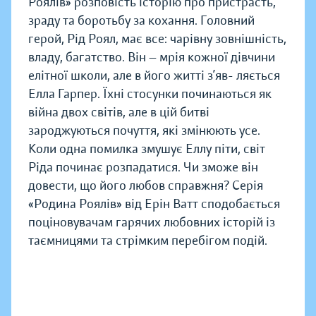
Роялів» розповість історію про пристрасть,
зраду та боротьбу за кохання. Головний
герой, Рід Роял, має все: чарівну зовнішність,
владу, багатство. Він — мрія кожної дівчини
елітної школи, але в його житті з’яв- ляється
Елла Гарпер. Їхні стосунки починаються як
війна двох світів, але в цій битві
зароджуються почуття, які змінюють усе.
Коли одна помилка змушує Еллу піти, світ
Ріда починає розпадатися. Чи зможе він
довести, що його любов справжня? Серія
«Родина Роялів» від Ерін Ватт сподобається
поціновувачам гарячих любовних історій із
таємницями та стрімким перебігом подій.